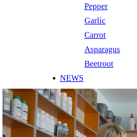
Pepper
Garlic
Carrot
Asparagus
Beetroot
NEWS