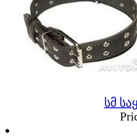
სმ სა
Pri