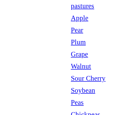
pastures
Apple
Pear
Plum
Grape
Walnut
Sour Cherry
Soybean
Peas
Chickpeas