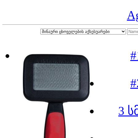
A
#
#
3 ს