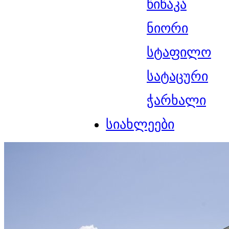
წიწაკა
ნიორი
სტაფილო
სატაცური
ჭარხალი
სიახლეები