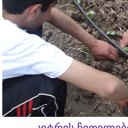
კიტრის ჩითილებ