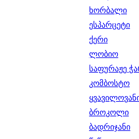
ხორბალი
ესპარცეტი
ქერი
ლობიო
საფურაჟე ჭ
კომბოსტო
ყვავილოვან
ბროკოლი
ბადრიჯანი