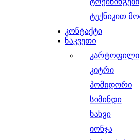
ტრეინინგები
ტექნიკით მო
კონტაქტი
ნაკვეთი
კარტოფილი
კიტრი
პომიდორი
სიმინდი
ხახვი
იონჯა