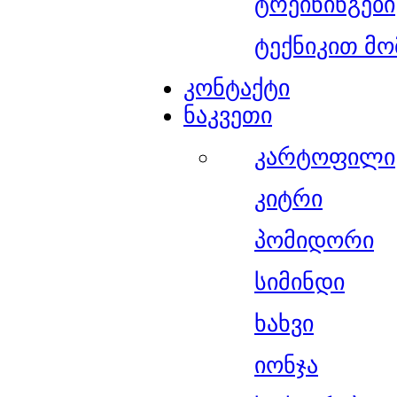
ტრეინინგები
ტექნიკით მო
კონტაქტი
ნაკვეთი
კარტოფილი
კიტრი
პომიდორი
სიმინდი
ხახვი
იონჯა