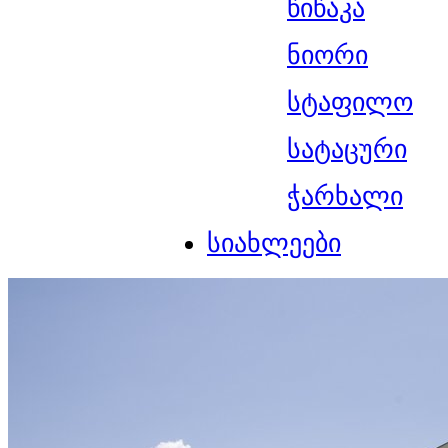
წიწაკა
ნიორი
სტაფილო
სატაცური
ჭარხალი
სიახლეები