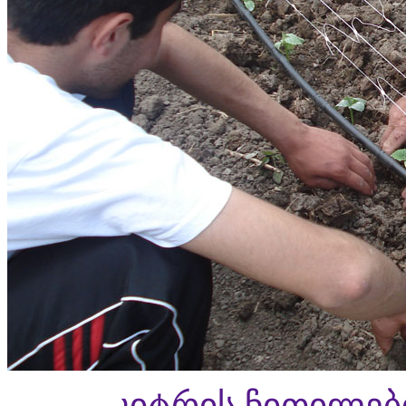
კიტრის ჩითილებ