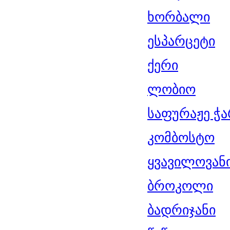
ხორბალი
ესპარცეტი
ქერი
ლობიო
საფურაჟე ჭ
კომბოსტო
ყვავილოვან
ბროკოლი
ბადრიჯანი